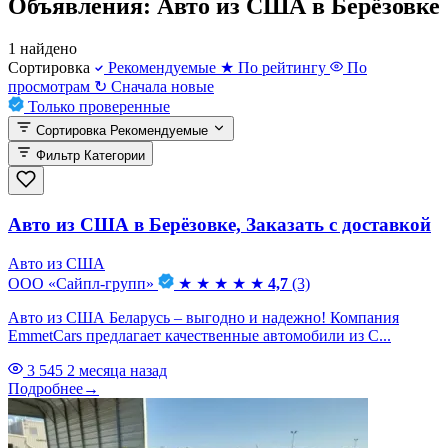
Объявления: Авто из США в Берёзовке
1 найдено
Сортировка
Рекомендуемые
★
По рейтингу
По
просмотрам
↻
Сначала новые
Только проверенные
Сортировка
Рекомендуемые
Фильтр
Категории
Авто из США в Берёзовке, Заказать с доставкой
Авто из США
ООО «Сайпл-групп»
★
★
★
★
★
4,7
(3)
Авто из США Беларусь – выгодно и надежно! Компания
EmmetCars предлагает качественные автомобили из С...
3 545
2 месяца назад
Подробнее
→