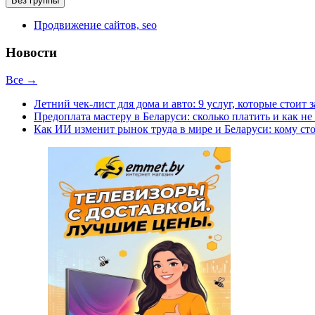
Без группы
Продвижение сайтов, seo
Новости
Все →
Летний чек-лист для дома и авто: 9 услуг, которые стоит 
Предоплата мастеру в Беларуси: сколько платить и как не
Как ИИ изменит рынок труда в мире и Беларуси: кому сто