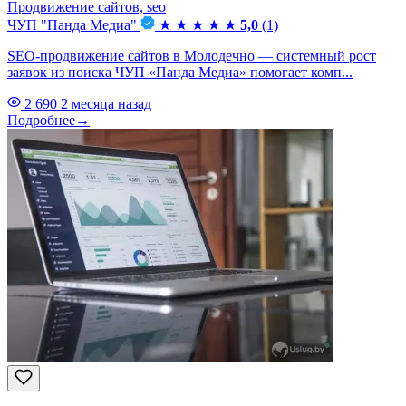
Продвижение сайтов, seo
ЧУП "Панда Медиа"
★
★
★
★
★
5,0
(1)
SEO-продвижение сайтов в Молодечно — системный рост
заявок из поиска ЧУП «Панда Медиа» помогает комп...
2 690
2 месяца назад
Подробнее
→