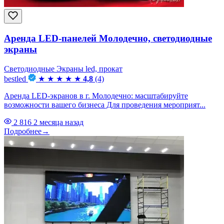
Аренда LED-панелей Молодечно, светодиодные
экраны
Светодиодные Экраны led, прокат
bestled
★
★
★
★
★
4,8
(4)
Аренда LED-экранов в г. Молодечно: масштабируйте
возможности вашего бизнеса Для проведения мероприят...
2 816
2 месяца назад
Подробнее
→