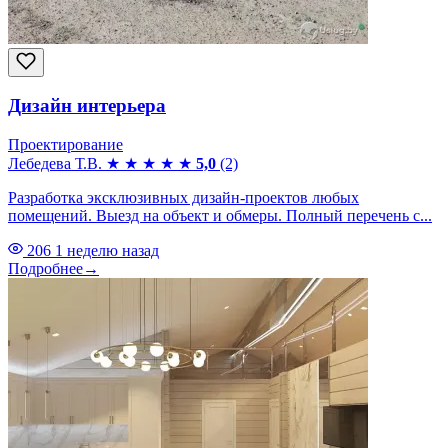
Дизайн интерьера
Проектирование
Лебедева Т.В.
★
★
★
★
★
5,0
(2)
Разработка эксклюзивных дизайн-проектов любых
помещений. Выезд на объект и обмеры. Полный перечень с...
206
1 неделю назад
Подробнее
→