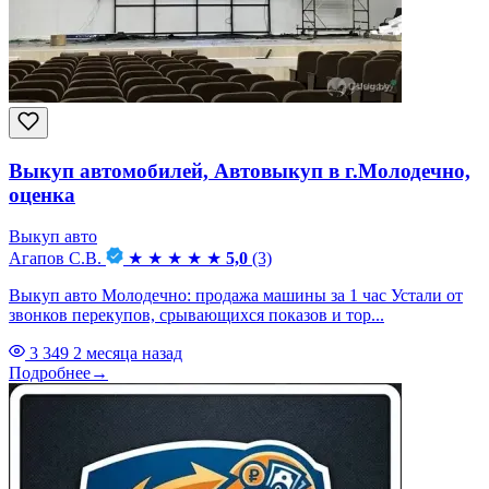
Выкуп автомобилей, Автовыкуп в г.Молодечно,
оценка
Выкуп авто
Агапов С.В.
★
★
★
★
★
5,0
(3)
Выкуп авто Молодечно: продажа машины за 1 час Устали от
звонков перекупов, срывающихся показов и тор...
3 349
2 месяца назад
Подробнее
→