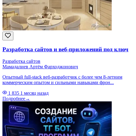
Разработка сайтов и веб-приложений под ключ
Разработка сайтов
Мамадалиев Артём Фарходжонович
Опытный full-stack веб-разработчик с более чем 8-летним
коммерческим опытом и сильными навыками фрон...
1 835
1 месяц назад
Подробнее
→