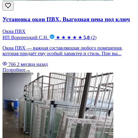
Установка окон ПВХ, Выгодная цена под ключ
Окна ПВХ
ИП Воронецкий С.Н.
★
★
★
★
★
5,0
(2)
Окна ПВХ — важная составляющая любого помещения,
которая придаёт ему особый характер и стиль. При вы...
766
2 месяца назад
Подробнее
→