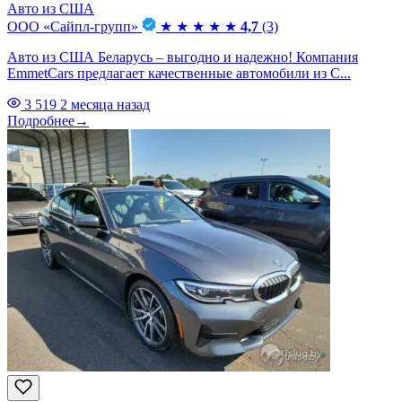
Авто из США
ООО «Сайпл-групп»
★
★
★
★
★
4,7
(3)
Авто из США Беларусь – выгодно и надежно! Компания
EmmetCars предлагает качественные автомобили из С...
3 519
2 месяца назад
Подробнее
→