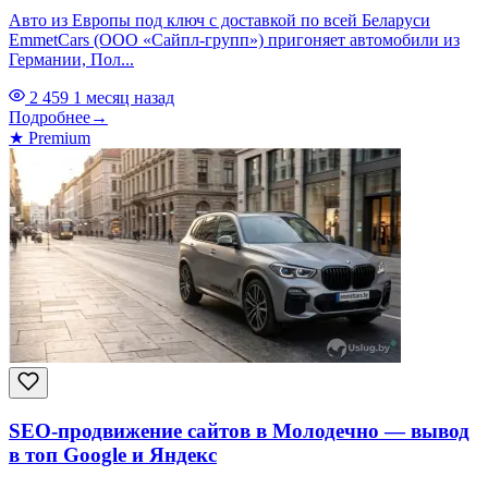
Авто из Европы под ключ с доставкой по всей Беларуси
EmmetCars (ООО «Сайпл-групп») пригоняет автомобили из
Германии, Пол...
2 459
1 месяц назад
Подробнее
→
★
Premium
SEO-продвижение сайтов в Молодечно — вывод
в топ Google и Яндекс