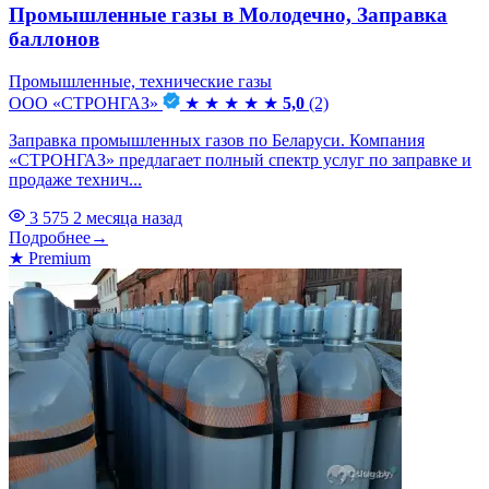
Промышленные газы в Молодечно, Заправка
баллонов
Промышленные, технические газы
ООО «СТРОНГАЗ»
★
★
★
★
★
5,0
(2)
Заправка промышленных газов по Беларуси. Компания
«СТРОНГАЗ» предлагает полный спектр услуг по заправке и
продаже технич...
3 575
2 месяца назад
Подробнее
→
★
Premium