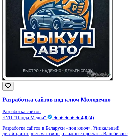
Разработка сайтов под ключ Молодечно
Разработка сайтов
ЧУП "Панда Медиа"
★
★
★
★
★
4,8
(4)
Разработка сайтов в Беларуси «под ключ». Уникальный
дизайн, интернет-магазины, сложные проекты. Ваш бизнес