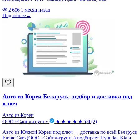
2 606
1 месяц назад
Подробнее
→
Авто из Кореи Беларусь, подбор и доставка под
ключ
Авто из Кореи
ООО «Сайпл-групп»
★
★
★
★
★
5,0
(2)
Авто из Южной Кореи под ключ — доставка по всей Беларуси
EmmetCars (ООО «Сайпл-групп») подбирает Hyundai, Kia и