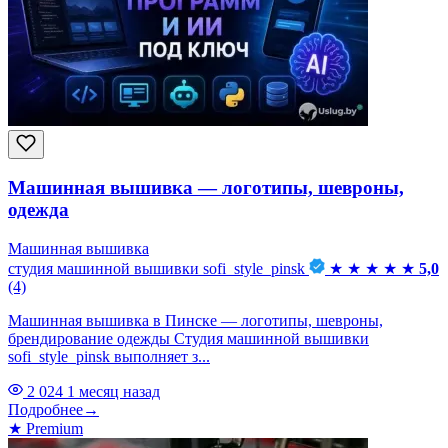
Машинная вышивка — логотипы, шевроны,
одежда
Машинная вышивка
студия машинной вышивки sofi_style_pinsk
★
★
★
★
★
5,0
(4)
Машинная вышивка в Пинске — логотипы, шевроны,
брендирование одежды Студия машинной вышивки
sofi_style_pinsk выполняет з...
2 024
1 месяц назад
Подробнее
→
★
Premium