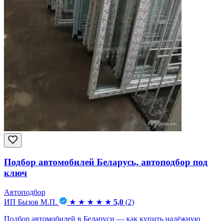
Подбор автомобилей Беларусь, автоподбор под
ключ
Автоподбор
ИП Бызов М.П.
★
★
★
★
★
5,0
(2)
Подбор автомобилей в Беларуси — как купить надёжную