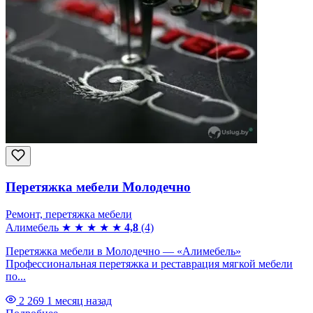
Перетяжка мебели Молодечно
Ремонт, перетяжка мебели
Алимебель
★
★
★
★
★
4,8
(4)
Перетяжка мебели в Молодечно — «Алимебель»
Профессиональная перетяжка и реставрация мягкой мебели
по...
2 269
1 месяц назад