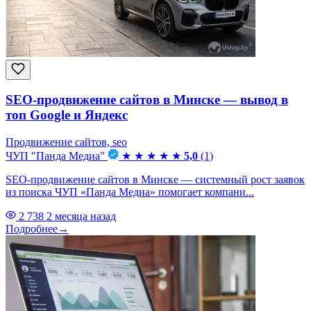
SEO-продвижение сайтов в Минске — вывод в
топ Google и Яндекс
Продвижение сайтов, seo
ЧУП "Панда Медиа"
★
★
★
★
★
5,0
(1)
SEO-продвижение сайтов в Минске — системный рост заявок
из поиска ЧУП «Панда Медиа» помогает компани...
2 738
2 месяца назад
Подробнее
→