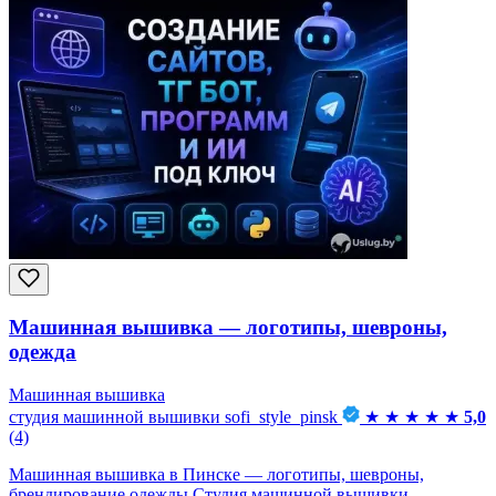
Машинная вышивка — логотипы, шевроны,
одежда
Машинная вышивка
студия машинной вышивки sofi_style_pinsk
★
★
★
★
★
5,0
(4)
Машинная вышивка в Пинске — логотипы, шевроны,
брендирование одежды Студия машинной вышивки