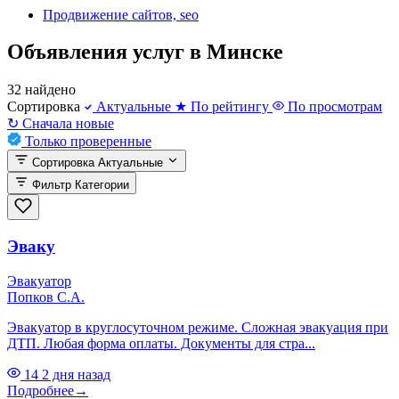
Продвижение сайтов, seo
Объявления услуг в Минске
32 найдено
Сортировка
Актуальные
★
По рейтингу
По просмотрам
↻
Сначала новые
Только проверенные
Сортировка
Актуальные
Фильтр
Категории
Эваку
Эвакуатор
Попков С.А.
Эвакуатор в круглосуточном режиме. Сложная эвакуация при
ДТП. Любая форма оплаты. Документы для стра...
14
2 дня назад
Подробнее
→