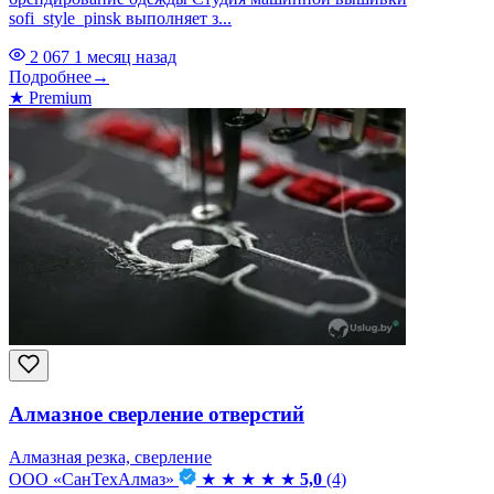
sofi_style_pinsk выполняет з...
2 067
1 месяц назад
Подробнее
→
★
Premium
Алмазное сверление отверстий
Алмазная резка, сверление
ООО «СанТехАлмаз»
★
★
★
★
★
5,0
(4)