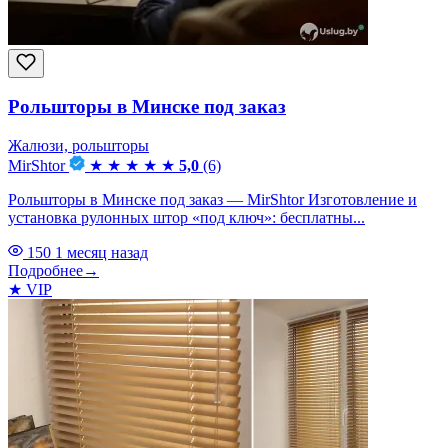
Рольшторы в Минске под заказ
Жалюзи, рольшторы
MirShtor
★
★
★
★
★
5,0
(6)
Рольшторы в Минске под заказ — MirShtor Изготовление и
установка рулонных штор «под ключ»: бесплатны...
150
1 месяц назад
Подробнее
→
★
VIP