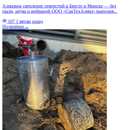
Алмазное сверление отверстий в Бресте и Минске — без
пыли, шума и вибраций ООО «СанТехАлмаз» выполня...
107
1 месяц назад
Подробнее
→