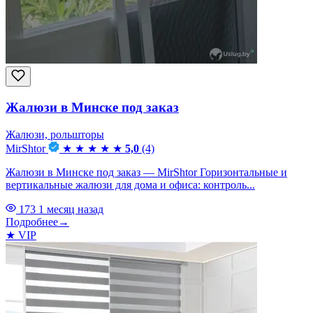
Жалюзи в Минске под заказ
Жалюзи, рольшторы
MirShtor
★
★
★
★
★
5,0
(4)
Жалюзи в Минске под заказ — MirShtor Горизонтальные и
вертикальные жалюзи для дома и офиса: контроль...
173
1 месяц назад
Подробнее
→
★
VIP