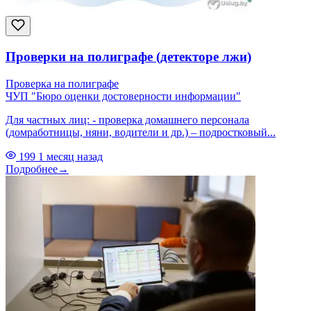
Проверки на полиграфе (детекторе лжи)
Проверка на полиграфе
ЧУП "Бюро оценки достоверности информации"
Для частных лиц: - проверка домашнего персонала
(домработницы, няни, водители и др.) – подростковый...
199
1 месяц назад
Подробнее
→