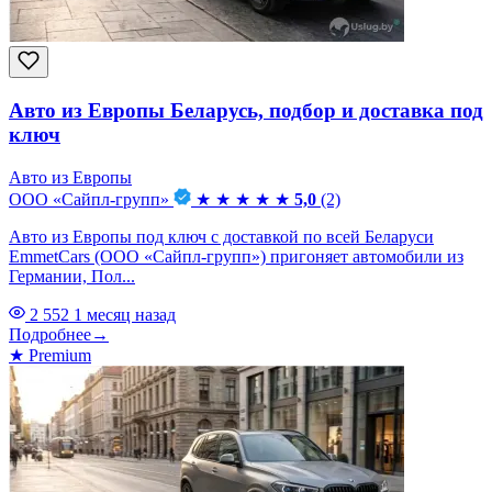
Авто из Европы Беларусь, подбор и доставка под
ключ
Авто из Европы
ООО «Сайпл-групп»
★
★
★
★
★
5,0
(2)
Авто из Европы под ключ с доставкой по всей Беларуси
EmmetCars (ООО «Сайпл-групп») пригоняет автомобили из
Германии, Пол...
2 552
1 месяц назад
Подробнее
→
★
Premium