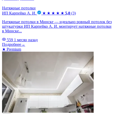
Натяжные потолки
ИП Карпейко А. И.
★
★
★
★
★
5,0
(3)
Натяжные потолки в Минске — идеально ровный потолок без
штукатурки ИП Карпейко А. И. монтирует натяжные потолки
в Минске...
559
1 месяц назад
Подробнее
→
★
Premium