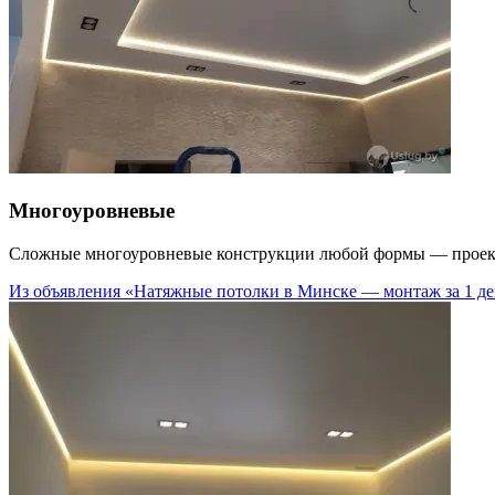
Многоуровневые
Сложные многоуровневые конструкции любой формы — проект
Из объявления «Натяжные потолки в Минске — монтаж за 1 ден