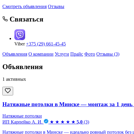
Смотреть объявления
Отзывы
Связаться
Viber
+375 (29) 661-45-45
Объявления
О компании
Услуги
Прайс
Фото
Отзывы (3)
Объявления
1 активных
Натяжные потолки в Минске — монтаж за 1 день
Натяжные потолки
ИП Карпейко А. И.
★
★
★
★
★
5,0
(3)
Натяжные потолки в Минске — идеально ровный потолок без ш