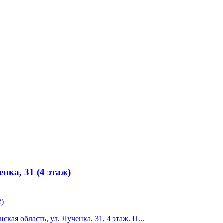
нка, 31 (4 этаж)
2)
ая область, ул. Лученка, 31, 4 этаж. П...