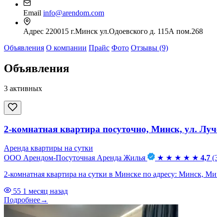
Email
info@arendom.com
Адрес
220015 г.Минск ул.Одоевского д. 115А пом.268
Объявления
О компании
Прайс
Фото
Отзывы (9)
Объявления
3 активных
2-комнатная квартира посуточно, Минск, ул. Луче
Аренда квартиры на сутки
ООО Арендом-Посуточная Аренда Жилья
★
★
★
★
★
4,7
(
2-комнатная квартира на сутки в Минске по адресу: Минск, Минск
55
1 месяц назад
Подробнее
→