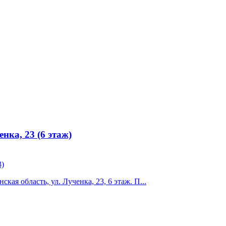
нка, 23 (6 этаж)
3)
ая область, ул. Лученка, 23, 6 этаж. П...