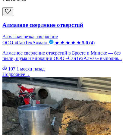
Алмазное сверление отверстий
Алмазная резка, сверление
ООО «СанТехАлмаз»
★
★
★
★
★
5,0
(4)
Алмазное сверление отверстий в Бресте и Минске — без
пыли, шума и вибраций ООО «СанТехАлмаз» выполня...
107
1 месяц назад
Подробнее
→