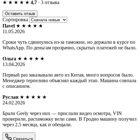
★
★
★
★
★
4,7
· 3 отзыва
Оставить отзыв
Сортировка
Пavel
★
★
★
★
★
11.05.2026
Сроки чуть сдвинулись из‑за таможни, но держали в курсе по
WhatsApp. По деньгам прозрачно, скрытых платежей не было.
Ольга
★
★
★
★
★
13.04.2026
Первый раз заказывали авто из Китая, много вопросов было.
Менеджер терпеливо объяснял каждый этап. Машина совпала
с описанием.
Руслан
★
★
★
★
★
24.02.2026
Брали Geely через них — прислали видео осмотра, VIN
проверили, растаможку вели сами. В Гродно машину получил
через 2,5 месяца, как и обещали.
Связаться