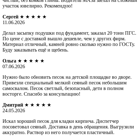
чистый, без комков глины. Водитель МАЗа заехал на сложный
участок ювелирно. Рекомендую!
Сергей
★
★
★
★
★
11.06.2026
Делал засыпку подушки под фундамент, заказал 20 тонн ПГС.
По цене с доставкой вышло дешевле, чем у других фирм.
Материал отличный, камней ровно сколько нужно по ГОСТу.
Буду заказывать ещё и щебень.
Ольга
★
★
★
★
★
07.06.2026
Нужно было обновить песок на детской площадке во дворе.
Привезли специальный мелкий сеяный песок небольшим
самосвалом. Песок светлый, безопасный, дети в полном
восторге. Спасибо за консультацию!
Дмитрий
★
★
★
★
★
24.05.2026
Искал хороший песок для кладки кирпича. Диспетчер
посоветовал сеяный. Доставка в день обращения. Выгрузили
аккуратно. Раствор из него получается пластичный.