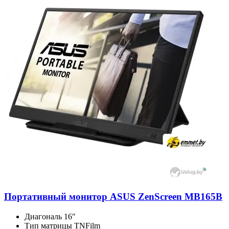
Портативный монитор ASUS ZenScreen MB165B
Диагональ
16″
Тип матрицы
TNFilm