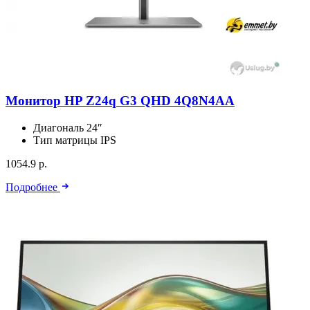
Монитор HP Z24q G3 QHD 4Q8N4AA
Диагональ
24″
Тип матрицы
IPS
1054.9 р.
Подробнее