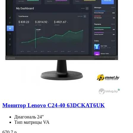
Монитор Lenovo C24-40 63DCKAT6UK
Диагональ
24″
Тип матрицы
VA
670.7 р.