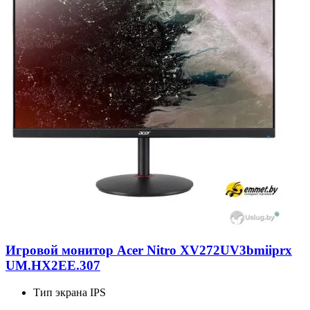
Игровой монитор Acer Nitro XV272UV3bmiiprx
UM.HX2EE.307
Тип экрана
IPS