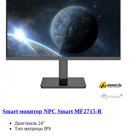
Smart монитор NPC Smart MF2715-R
Диагональ
24″
Тип матрицы
IPS