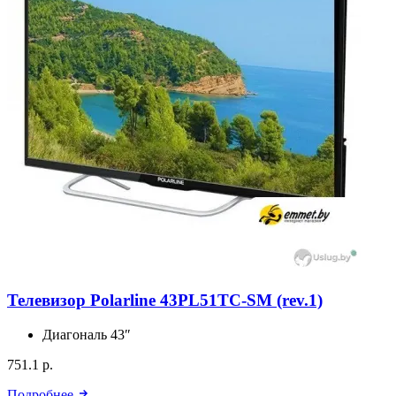
Телевизор Polarline 43PL51TC-SM (rev.1)
Диагональ
43″
751.1 р.
Подробнее