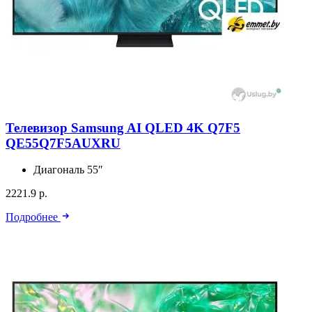
Телевизор Samsung AI QLED 4K Q7F5
QE55Q7F5AUXRU
Диагональ
55″
2221.9 р.
Подробнее