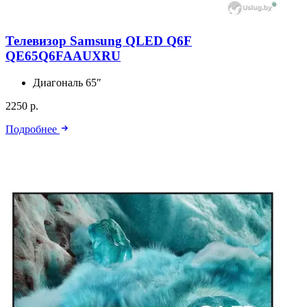
Телевизор Samsung QLED Q6F
QE65Q6FAAUXRU
Диагональ
65″
2250 р.
Подробнее