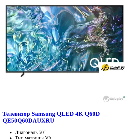
Телевизор Samsung QLED 4K Q60D
QE50Q60DAUXRU
Диагональ
50″
Тип матрицы
VA