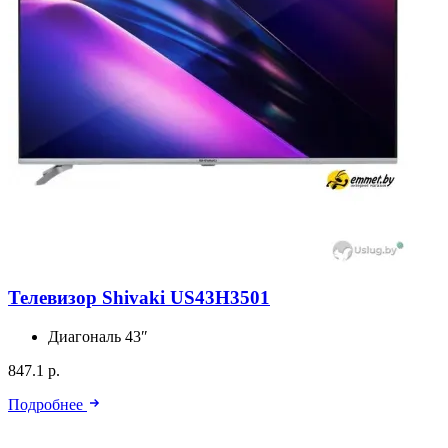
Телевизор Shivaki US43H3501
Диагональ
43″
847.1 р.
Подробнее