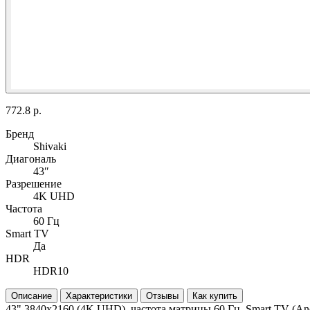
772.8 р.
Бренд
Shivaki
Диагональ
43″
Разрешение
4K UHD
Частота
60 Гц
Smart TV
Да
HDR
HDR10
Описание
Характеристики
Отзывы
Как купить
43" 3840x2160 (4K UHD), частота матрицы 60 Гц, Smart TV (An