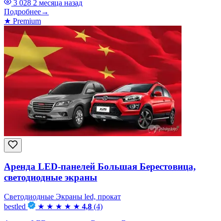
3 028
2 месяца назад
Подробнее
→
★
Premium
Аренда LED-панелей Большая Берестовица,
светодиодные экраны
Светодиодные Экраны led, прокат
bestled
★
★
★
★
★
4,8
(4)