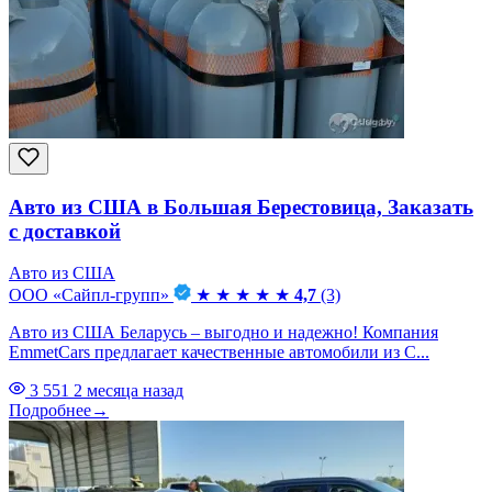
Авто из США в Большая Берестовица, Заказать
с доставкой
Авто из США
ООО «Сайпл-групп»
★
★
★
★
★
4,7
(3)
Авто из США Беларусь – выгодно и надежно! Компания
EmmetCars предлагает качественные автомобили из С...
3 551
2 месяца назад
Подробнее
→