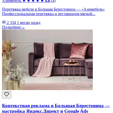
Алимебель
★
★
★
★
★
4,8
(4)
Перетяжка мебели в Большая Берестовица — «Алимебель»
Профессиональная перетяжка и реставрация мягкой...
2 334
1 месяц назад
Подробнее
→
Контекстная реклама в Большая Берестовица —
настройка Яндекс.Директ и Google Ads