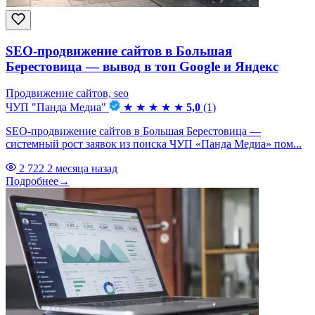
SEO-продвижение сайтов в Большая
Берестовица — вывод в топ Google и Яндекс
Продвижение сайтов, seo
ЧУП "Панда Медиа"
★
★
★
★
★
5,0
(1)
SEO-продвижение сайтов в Большая Берестовица —
системный рост заявок из поиска ЧУП «Панда Медиа» пом...
2 722
2 месяца назад
Подробнее
→