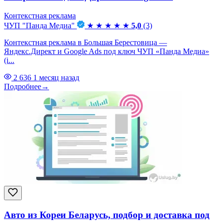
Контекстная реклама
ЧУП "Панда Медиа"
★
★
★
★
★
5,0
(3)
Контекстная реклама в Большая Берестовица —
Яндекс.Директ и Google Ads под ключ ЧУП «Панда Медиа»
(i...
2 636
1 месяц назад
Подробнее
→
Авто из Кореи Беларусь, подбор и доставка под