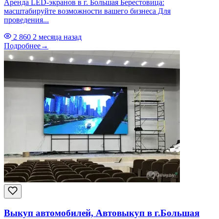
Аренда LED-экранов в г. Большая Берестовица:
масштабируйте возможности вашего бизнеса Для
проведения...
2 860
2 месяца назад
Подробнее
→
Выкуп автомобилей, Автовыкуп в г.Большая