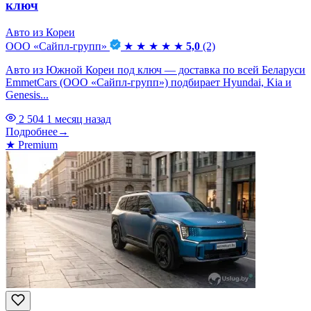
ключ
Авто из Кореи
ООО «Сайпл-групп»
★
★
★
★
★
5,0
(2)
Авто из Южной Кореи под ключ — доставка по всей Беларуси
EmmetCars (ООО «Сайпл-групп») подбирает Hyundai, Kia и
Genesis...
2 504
1 месяц назад
Подробнее
→
★
Premium