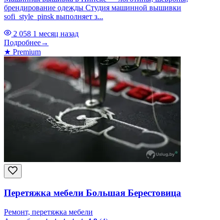
брендирование одежды Студия машинной вышивки
sofi_style_pinsk выполняет з...
2 058
1 месяц назад
Подробнее
→
★
Premium
Перетяжка мебели Большая Берестовица
Ремонт, перетяжка мебели