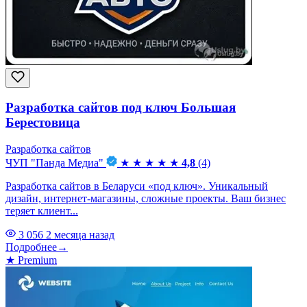
Разработка сайтов под ключ Большая
Берестовица
Разработка сайтов
ЧУП "Панда Медиа"
★
★
★
★
★
4,8
(4)
Разработка сайтов в Беларуси «под ключ». Уникальный
дизайн, интернет-магазины, сложные проекты. Ваш бизнес
теряет клиент...
3 056
2 месяца назад
Подробнее
→
★
Premium