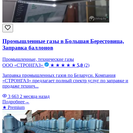
Промышленные газы в Большая Берестовица,
Заправка баллонов
Промышленные, технические газы
ООО «СТРОНГАЗ»
★
★
★
★
★
5,0
(2)
Заправка промышленных газов по Беларуси. Компания
«СТРОНГАЗ» предлагает полный спектр услуг по заправке и
продаже технич...
3 663
2 месяца назад
Подробнее
→
★
Premium