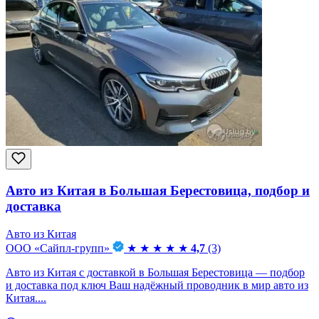
Авто из Китая в Большая Берестовица, подбор и
доставка
Авто из Китая
ООО «Сайпл-групп»
★
★
★
★
★
4,7
(3)
Авто из Китая с доставкой в Большая Берестовица — подбор
и доставка под ключ Ваш надёжный проводник в мир авто из
Китая....