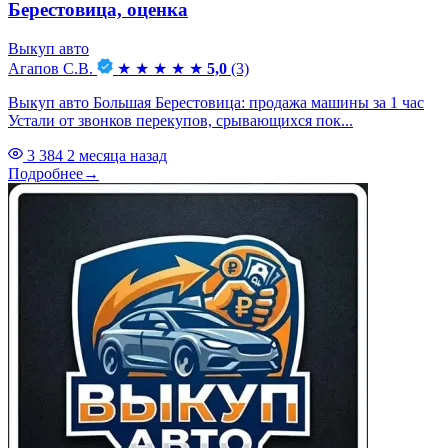
Берестовица, оценка
Выкуп авто
Агапов С.В.
★
★
★
★
★
5,0
(3)
Выкуп авто Большая Берестовица: продажа машины за 1 час
Устали от звонков перекупов, срывающихся пок...
3 384
2 месяца назад
Подробнее
→