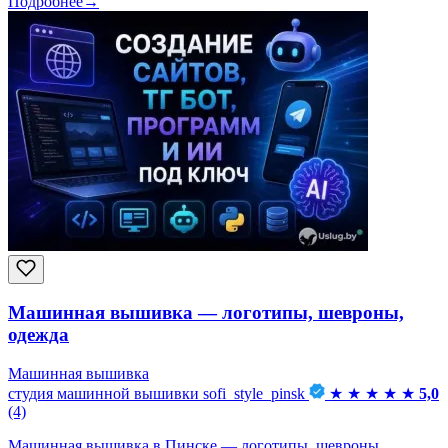
Подробнее
→
Машинная вышивка — логотипы, шевроны,
одежда
Машинная вышивка
студия машинной вышивки sofi_style_pinsk
★
★
★
★
★
5,0
(4)
Машинная вышивка в Пинске — логотипы, шевроны,