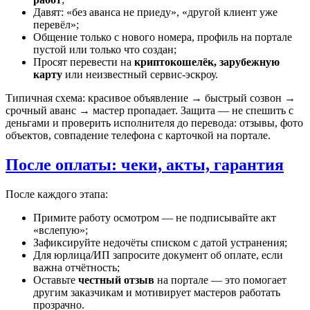
Давят: «без аванса не приеду», «другой клиент уже
перевёл»;
Общение только с нового номера, профиль на портале
пустой или только что создан;
Просят перевести на
криптокошелёк, зарубежную
карту
или неизвестный сервис-эскроу.
Типичная схема: красивое объявление → быстрый созвон →
срочный аванс → мастер пропадает. Защита — не спешить с
деньгами и проверить исполнителя до перевода: отзывы, фото
объектов, совпадение телефона с карточкой на портале.
После оплаты: чеки, акты, гарантия
После каждого этапа:
Примите работу осмотром — не подписывайте акт
«вслепую»;
Зафиксируйте недочёты списком с датой устранения;
Для юрлица/ИП запросите документ об оплате, если
важна отчётность;
Оставьте
честный отзыв
на портале — это помогает
другим заказчикам и мотивирует мастеров работать
прозрачно.