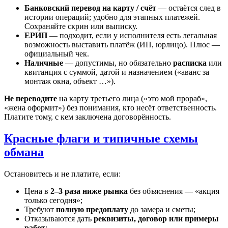
Банковский перевод на карту / счёт
— остаётся след в
истории операций; удобно для этапных платежей.
Сохраняйте скрин или выписку.
ЕРИП
— подходит, если у исполнителя есть легальная
возможность выставить платёж (ИП, юрлицо). Плюс —
официальный чек.
Наличные
— допустимы, но обязательно
расписка
или
квитанция с суммой, датой и назначением («аванс за
монтаж окна, объект …»).
Не переводите
на карту третьего лица («это мой прораб»,
«жена оформит») без понимания, кто несёт ответственность.
Платите тому, с кем заключена договорённость.
Красные флаги и типичные схемы
обмана
Остановитесь и не платите, если:
Цена в
2–3 раза ниже рынка
без объяснения — «акция
только сегодня»;
Требуют
полную предоплату
до замера и сметы;
Отказываются дать
реквизиты, договор или примеры
работ
;