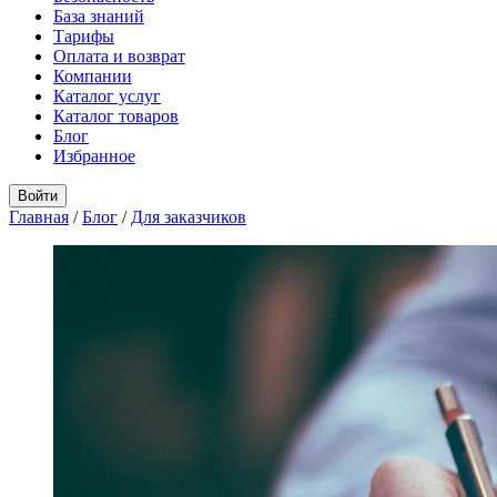
База знаний
Тарифы
Оплата и возврат
Компании
Каталог услуг
Каталог товаров
Блог
Избранное
Войти
Главная
/
Блог
/
Для заказчиков