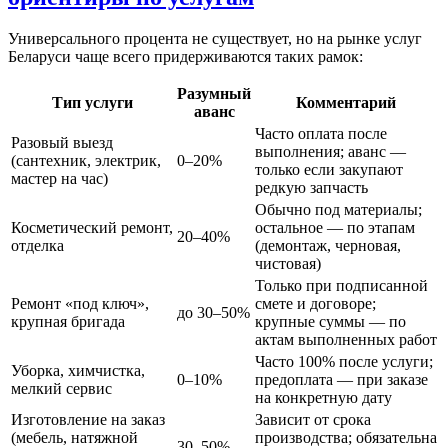
Универсального процента не существует, но на рынке услуг
Беларуси чаще всего придерживаются таких рамок:
Разумный
Тип услуги
Комментарий
аванс
Часто оплата после
Разовый выезд
выполнения; аванс —
(сантехник, электрик,
0–20%
только если закупают
мастер на час)
редкую запчасть
Обычно под материалы;
Косметический ремонт,
остальное — по этапам
20–40%
отделка
(демонтаж, черновая,
чистовая)
Только при подписанной
Ремонт «под ключ»,
смете и договоре;
до 30–50%
крупная бригада
крупные суммы — по
актам выполненных работ
Часто 100% после услуги;
Уборка, химчистка,
0–10%
предоплата — при заказе
мелкий сервис
на конкретную дату
Изготовление на заказ
Зависит от срока
(мебель, натяжной
производства; обязательна
30–50%