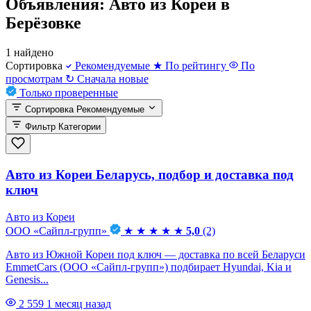
Объявления: Авто из Кореи в
Берёзовке
1 найдено
Сортировка
Рекомендуемые
★
По рейтингу
По
просмотрам
↻
Сначала новые
Только проверенные
Сортировка
Рекомендуемые
Фильтр
Категории
Авто из Кореи Беларусь, подбор и доставка под
ключ
Авто из Кореи
ООО «Сайпл-групп»
★
★
★
★
★
5,0
(2)
Авто из Южной Кореи под ключ — доставка по всей Беларуси
EmmetCars (ООО «Сайпл-групп») подбирает Hyundai, Kia и
Genesis...
2 559
1 месяц назад