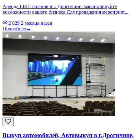
Аренда LED-экранов в г. Дрогичине: масштабируйте
возможности вашего бизнеса Для проведения мероприят...
2 829
2 месяца назад
Подробнее
→
Выкуп автомобилей, Автовыкуп в г.Дрогичине,