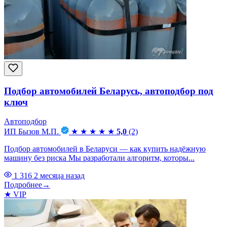
Подбор автомобилей Беларусь, автоподбор под
ключ
Автоподбор
ИП Бызов М.П.
★
★
★
★
★
5,0
(2)
Подбор автомобилей в Беларуси — как купить надёжную
машину без риска Мы разработали алгоритм, которы...
1 316
2 месяца назад
Подробнее
→
★
VIP