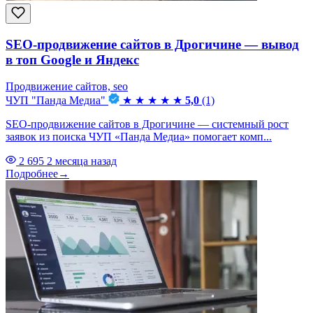
SEO-продвижение сайтов в Дрогичине — вывод
в топ Google и Яндекс
Продвижение сайтов, seo
ЧУП "Панда Медиа"
★
★
★
★
★
5,0
(1)
SEO-продвижение сайтов в Дрогичине — системный рост
заявок из поиска ЧУП «Панда Медиа» помогает комп...
2 695
2 месяца назад
Подробнее
→