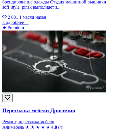
брендирование одежды Студия машинной вышивки
sofi_style_pinsk выполняет з...
2 031
1 месяц назад
Подробнее
→
★
Premium
Перетяжка мебели Дрогичин
Ремонт, перетяжка мебели
Алимебель
★
★
★
★
★
4,8
(4)