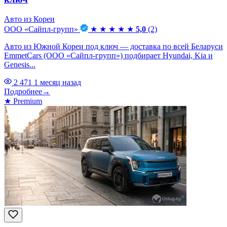
Авто из Кореи
ООО «Сайпл-групп»
★
★
★
★
★
5,0
(2)
Авто из Южной Кореи под ключ — доставка по всей Беларуси
EmmetCars (ООО «Сайпл-групп») подбирает Hyundai, Kia и
Genesis...
2 471
1 месяц назад
Подробнее
→
★
Premium