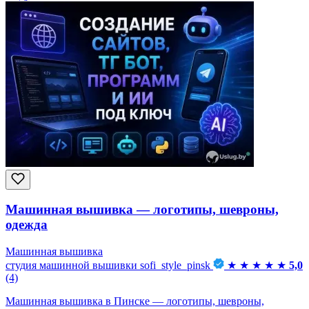
Машинная вышивка — логотипы, шевроны,
одежда
Машинная вышивка
студия машинной вышивки sofi_style_pinsk
★
★
★
★
★
5,0
(4)
Машинная вышивка в Пинске — логотипы, шевроны,