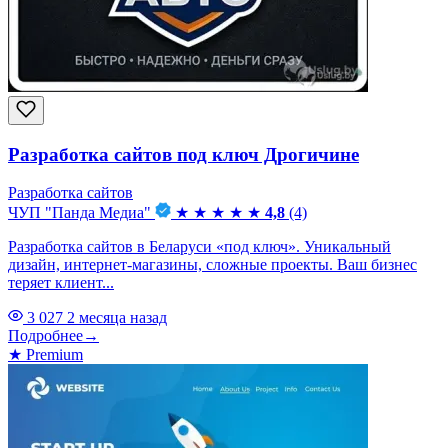
Разработка сайтов под ключ Дрогичине
Разработка сайтов
ЧУП "Панда Медиа"
★
★
★
★
★
4,8
(4)
Разработка сайтов в Беларуси «под ключ». Уникальный
дизайн, интернет-магазины, сложные проекты. Ваш бизнес
теряет клиент...
3 027
2 месяца назад
Подробнее
→
★
Premium