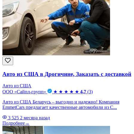
Авто из США в Дрогичине, Заказать с доставкой
Авто из США
ООО «Сайпл-групп»
★
★
★
★
★
4,7
(3)
Авто из США Беларусь – выгодно и надежно! Компания
EmmetCars предлагает качественные автомобили из С...
3 525
2 месяца назад
Подробнее
→