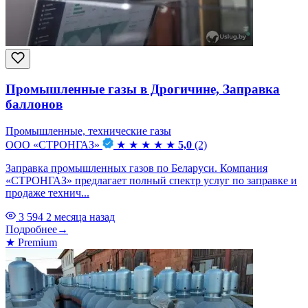
Промышленные газы в Дрогичине, Заправка
баллонов
Промышленные, технические газы
ООО «СТРОНГАЗ»
★
★
★
★
★
5,0
(2)
Заправка промышленных газов по Беларуси. Компания
«СТРОНГАЗ» предлагает полный спектр услуг по заправке и
продаже технич...
3 594
2 месяца назад
Подробнее
→
★
Premium