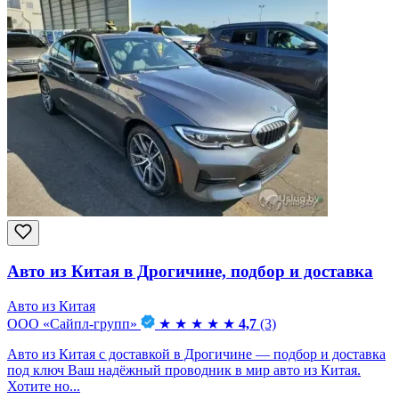
Авто из Китая в Дрогичине, подбор и доставка
Авто из Китая
ООО «Сайпл-групп»
★
★
★
★
★
4,7
(3)
Авто из Китая с доставкой в Дрогичине — подбор и доставка
под ключ Ваш надёжный проводник в мир авто из Китая.
Хотите но...