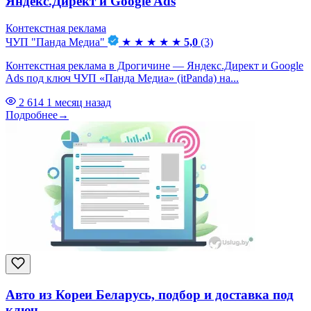
Яндекс.Директ и Google Ads
Контекстная реклама
ЧУП "Панда Медиа"
★
★
★
★
★
5,0
(3)
Контекстная реклама в Дрогичине — Яндекс.Директ и Google
Ads под ключ ЧУП «Панда Медиа» (itPanda) на...
2 614
1 месяц назад
Подробнее
→
Авто из Кореи Беларусь, подбор и доставка под
ключ