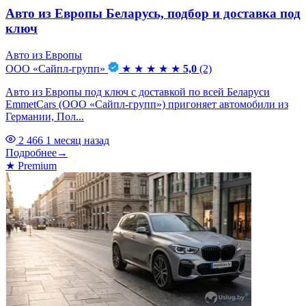
Авто из Европы Беларусь, подбор и доставка под
ключ
Авто из Европы
ООО «Сайпл-групп»
★
★
★
★
★
5,0
(2)
Авто из Европы под ключ с доставкой по всей Беларуси
EmmetCars (ООО «Сайпл-групп») пригоняет автомобили из
Германии, Пол...
2 466
1 месяц назад
Подробнее
→
★
Premium