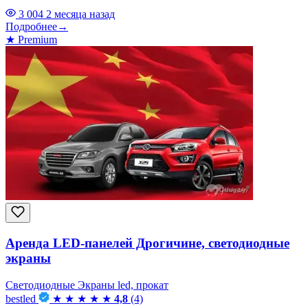
3 004
2 месяца назад
Подробнее
→
★
Premium
Аренда LED-панелей Дрогичине, светодиодные
экраны
Светодиодные Экраны led, прокат
bestled
★
★
★
★
★
4,8
(4)