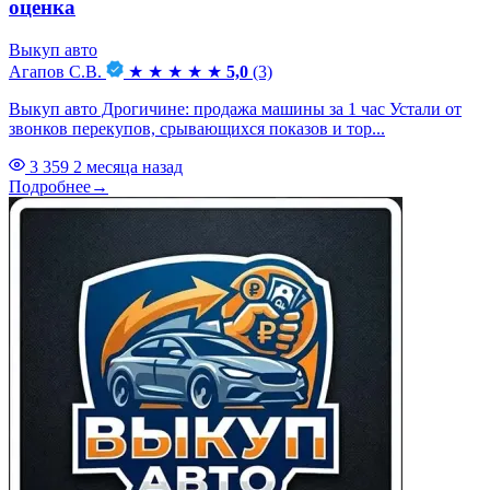
оценка
Выкуп авто
Агапов С.В.
★
★
★
★
★
5,0
(3)
Выкуп авто Дрогичине: продажа машины за 1 час Устали от
звонков перекупов, срывающихся показов и тор...
3 359
2 месяца назад
Подробнее
→