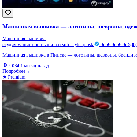
Машинная вышивка — логотипы, шевроны, оде
Машинная вышивка
студия машинной вышивки sofi_style_pinsk
★
★
★
★
★
5,0
Машинная вышивка в Пинске — логотипы, шевроны, брендирова
2 034
1 месяц назад
Подробнее
→
★
Premium