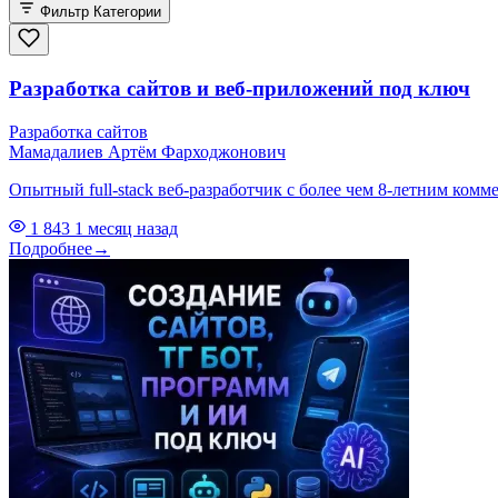
Фильтр
Категории
Разработка сайтов и веб-приложений под ключ
Разработка сайтов
Мамадалиев Артём Фарходжонович
Опытный full-stack веб-разработчик с более чем 8-летним ком
1 843
1 месяц назад
Подробнее
→