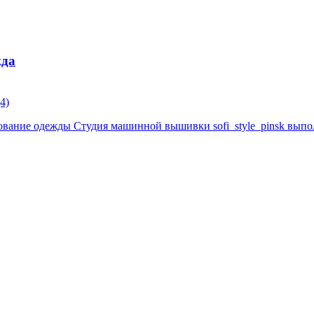
жда
(4)
ние одежды Студия машинной вышивки sofi_style_pinsk выполн