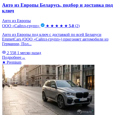
Авто из Европы Беларусь, подбор и доставка под
ключ
Авто из Европы
ООО «Сайпл-групп»
★
★
★
★
★
5,0
(2)
Авто из Европы под ключ с доставкой по всей Беларуси
EmmetCars (ООО «Сайпл-групп») пригоняет автомобили из
Германии, Пол...
2 558
1 месяц назад
Подробнее
→
★
Premium