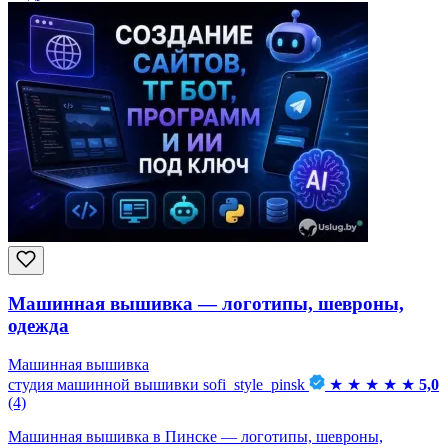
Машинная вышивка — логотипы, шевроны,
одежда
Машинная вышивка
студия машинной вышивки sofi_style_pinsk
★
★
★
★
★
5,0
(4)
Машинная вышивка в Пинске — логотипы, шевроны,