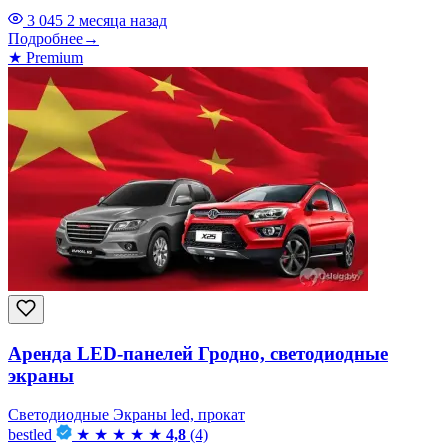
3 045
2 месяца назад
Подробнее
→
★
Premium
Аренда LED-панелей Гродно, светодиодные
экраны
Светодиодные Экраны led, прокат
bestled
★
★
★
★
★
4,8
(4)