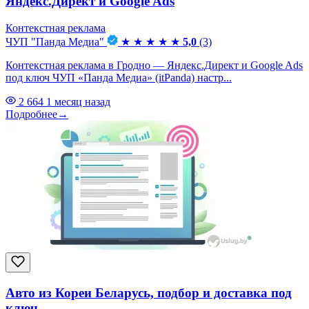
Яндекс.Директ и Google Ads
Контекстная реклама
ЧУП "Панда Медиа"
★
★
★
★
★
5,0
(3)
Контекстная реклама в Гродно — Яндекс.Директ и Google Ads
под ключ ЧУП «Панда Медиа» (itPanda) настр...
2 664
1 месяц назад
Подробнее
→
Авто из Кореи Беларусь, подбор и доставка под
ключ