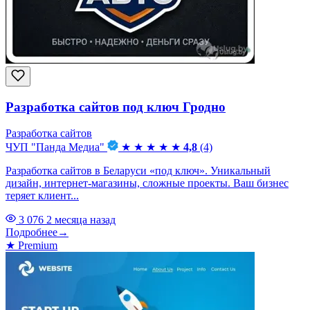
Разработка сайтов под ключ Гродно
Разработка сайтов
ЧУП "Панда Медиа"
★
★
★
★
★
4,8
(4)
Разработка сайтов в Беларуси «под ключ». Уникальный
дизайн, интернет-магазины, сложные проекты. Ваш бизнес
теряет клиент...
3 076
2 месяца назад
Подробнее
→
★
Premium