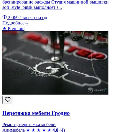
брендирование одежды Студия машинной вышивки
sofi_style_pinsk выполняет з...
2 069
1 месяц назад
Подробнее
→
★
Premium
Перетяжка мебели Гродно
Ремонт, перетяжка мебели
Алимебель
★
★
★
★
★
4,8
(4)