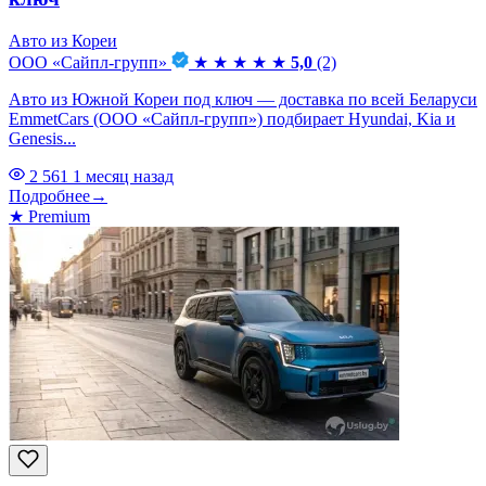
Авто из Кореи
ООО «Сайпл-групп»
★
★
★
★
★
5,0
(2)
Авто из Южной Кореи под ключ — доставка по всей Беларуси
EmmetCars (ООО «Сайпл-групп») подбирает Hyundai, Kia и
Genesis...
2 561
1 месяц назад
Подробнее
→
★
Premium