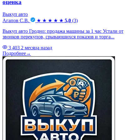
оценка
Выкуп авто
Агапов С.В.
★
★
★
★
★
5,0
(3)
Выкуп авто Гродно: продажа машины за 1 час Устали от
звонков перекупов, срывающихся показов и торга...
3 403
2 месяца назад
Подробнее
→