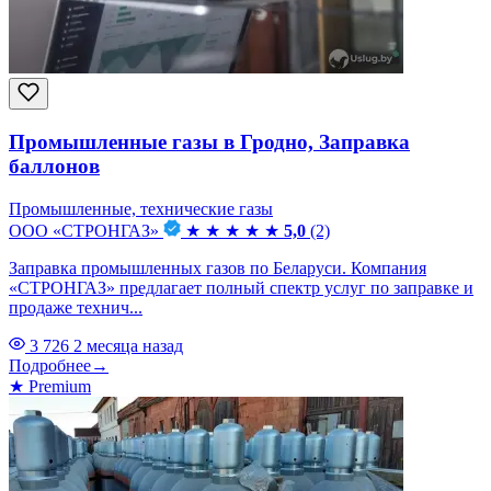
Промышленные газы в Гродно, Заправка
баллонов
Промышленные, технические газы
ООО «СТРОНГАЗ»
★
★
★
★
★
5,0
(2)
Заправка промышленных газов по Беларуси. Компания
«СТРОНГАЗ» предлагает полный спектр услуг по заправке и
продаже технич...
3 726
2 месяца назад
Подробнее
→
★
Premium