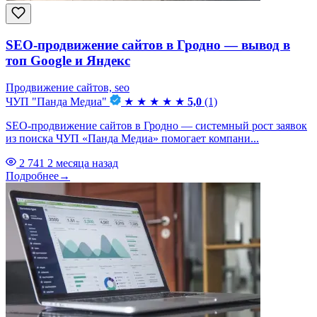
SEO-продвижение сайтов в Гродно — вывод в
топ Google и Яндекс
Продвижение сайтов, seo
ЧУП "Панда Медиа"
★
★
★
★
★
5,0
(1)
SEO-продвижение сайтов в Гродно — системный рост заявок
из поиска ЧУП «Панда Медиа» помогает компани...
2 741
2 месяца назад
Подробнее
→