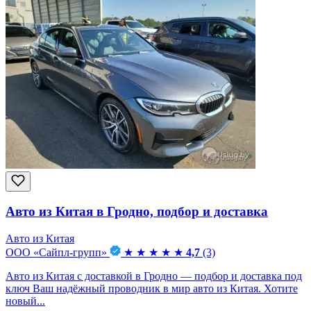
Авто из Китая в Гродно, подбор и доставка
Авто из Китая
ООО «Сайпл-групп»
★
★
★
★
★
4,7
(3)
Авто из Китая с доставкой в Гродно — подбор и доставка под
ключ Ваш надёжный проводник в мир авто из Китая. Хотите
новый...