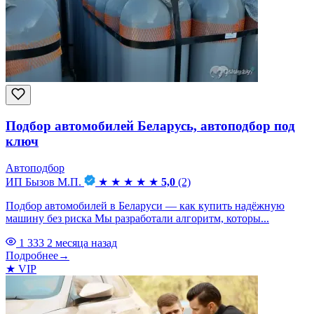
Подбор автомобилей Беларусь, автоподбор под
ключ
Автоподбор
ИП Бызов М.П.
★
★
★
★
★
5,0
(2)
Подбор автомобилей в Беларуси — как купить надёжную
машину без риска Мы разработали алгоритм, которы...
1 333
2 месяца назад
Подробнее
→
★
VIP