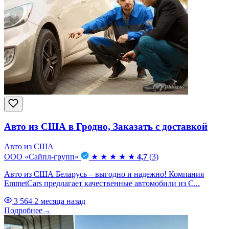
Авто из США в Гродно, Заказать с доставкой
Авто из США
ООО «Сайпл-групп»
★
★
★
★
★
4,7
(3)
Авто из США Беларусь – выгодно и надежно! Компания
EmmetCars предлагает качественные автомобили из С...
3 564
2 месяца назад
Подробнее
→