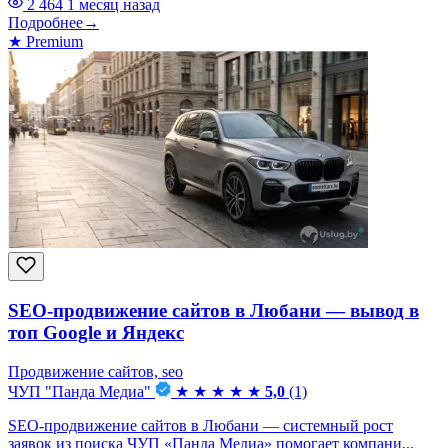
2 464
1 месяц назад
Подробнее
→
★
Premium
SEO-продвижение сайтов в Любани — вывод в
топ Google и Яндекс
Продвижение сайтов, seo
ЧУП "Панда Медиа"
★
★
★
★
★
5,0
(1)
SEO-продвижение сайтов в Любани — системный рост
заявок из поиска ЧУП «Панда Медиа» помогает компани...