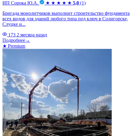
ИП Сорока Ю.А.
★
★
★
★
★
5,0
(1)
Бригада монолитчиков выполнит строительство фундамента
всех видов для зданий любого типа под ключ в Солигорске,
Слуцке и...
173
2 месяца назад
Подробнее
→
★
Premium