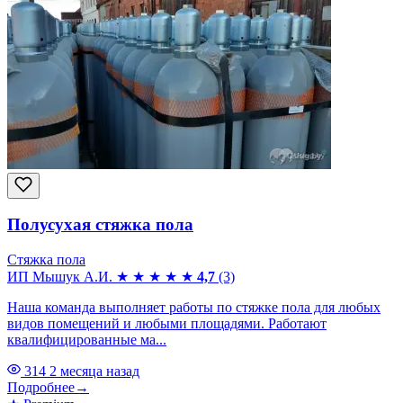
Полусухая стяжка пола
Стяжка пола
ИП Мышук А.И.
★
★
★
★
★
4,7
(3)
Наша команда выполняет работы по стяжке пола для любых
видов помещений и любыми площадями. Работают
квалифицированные ма...
314
2 месяца назад
Подробнее
→