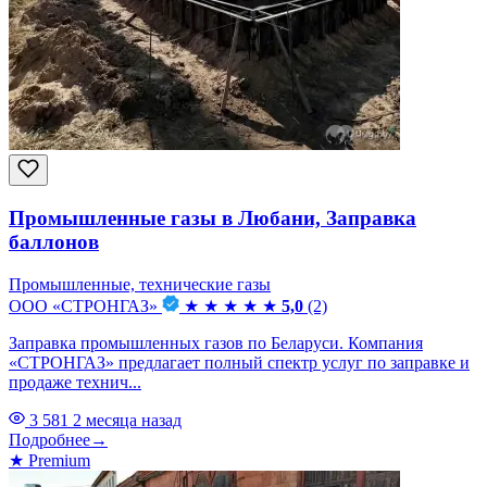
Промышленные газы в Любани, Заправка
баллонов
Промышленные, технические газы
ООО «СТРОНГАЗ»
★
★
★
★
★
5,0
(2)
Заправка промышленных газов по Беларуси. Компания
«СТРОНГАЗ» предлагает полный спектр услуг по заправке и
продаже технич...
3 581
2 месяца назад
Подробнее
→
★
Premium