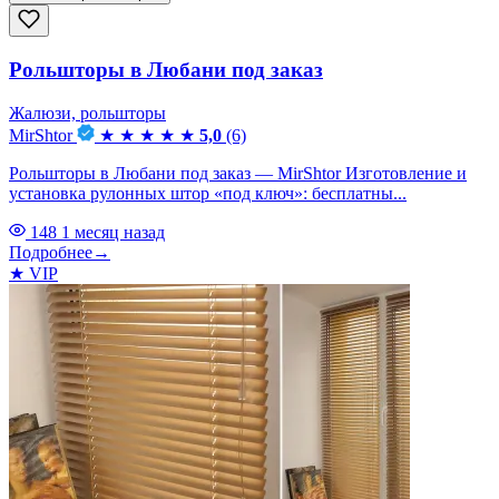
Рольшторы в Любани под заказ
Жалюзи, рольшторы
MirShtor
★
★
★
★
★
5,0
(6)
Рольшторы в Любани под заказ — MirShtor Изготовление и
установка рулонных штор «под ключ»: бесплатны...
148
1 месяц назад
Подробнее
→
★
VIP