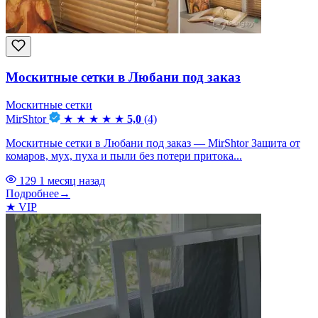
Москитные сетки в Любани под заказ
Москитные сетки
MirShtor
★
★
★
★
★
5,0
(4)
Москитные сетки в Любани под заказ — MirShtor Защита от
комаров, мух, пуха и пыли без потери притока...
129
1 месяц назад
Подробнее
→
★
VIP