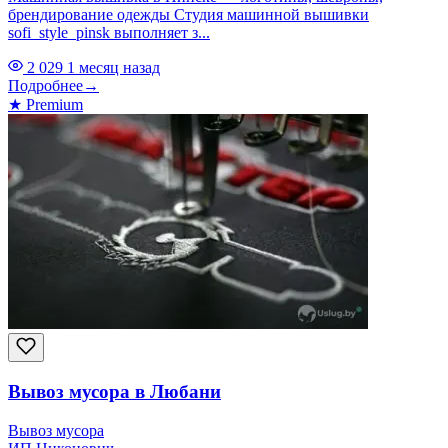
брендирование одежды Студия машинной вышивки
sofi_style_pinsk выполняет з...
2 029
1 месяц назад
Подробнее
→
★
Premium
Вывоз мусора в Любани
Вывоз мусора