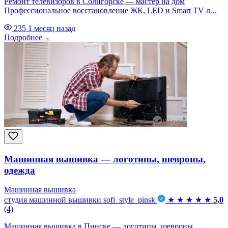
Ремонт телевизоров в Солигорске — мастер на дом
Профессиональное восстановление ЖК, LED и Smart TV л...
235
1 месяц назад
Подробнее
→
Машинная вышивка — логотипы, шевроны,
одежда
Машинная вышивка
студия машинной вышивки sofi_style_pinsk
★
★
★
★
★
5,0
(4)
Машинная вышивка в Пинске — логотипы, шевроны,