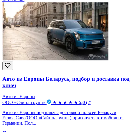
Авто из Европы Беларусь, подбор и доставка под
ключ
Авто из Европы
ООО «Сайпл-групп»
★
★
★
★
★
5,0
(2)
Авто из Европы под ключ с доставкой по всей Беларуси
EmmetCars (ООО «Сайпл-групп») пригоняет автомобили из
Германии, Пол...