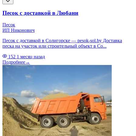
Песок с доставкой в Любани
Песок
ИП Никонович
Песок с доставкой в Солигорске — pesok-sol.by Доставка
песка на участок или строительный объект в Со...
152
1 месяц назад
Подробнее
→