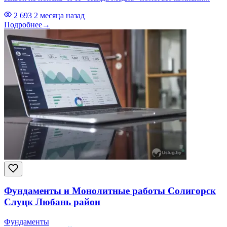
2 693
2 месяца назад
Подробнее
→
Фундаменты и Монолитные работы Солигорск
Слуцк Любань район
Фундаменты