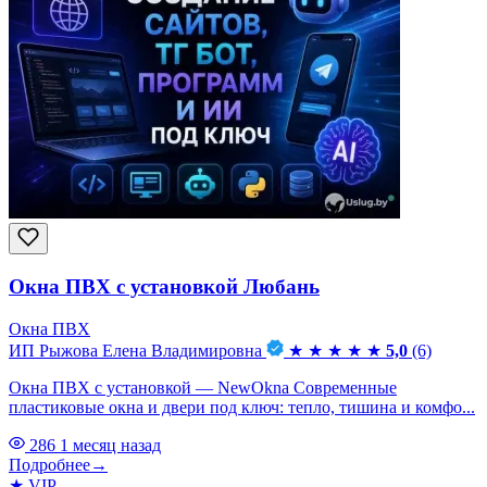
Окна ПВХ с установкой Любань
Окна ПВХ
ИП Рыжова Елена Владимировна
★
★
★
★
★
5,0
(6)
Окна ПВХ с установкой — NewOkna Современные
пластиковые окна и двери под ключ: тепло, тишина и комфо...
286
1 месяц назад
Подробнее
→
★
VIP