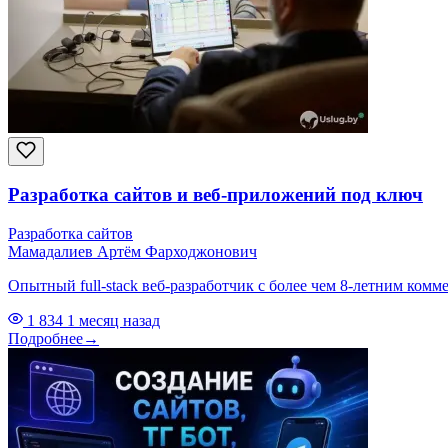
Разработка сайтов и веб-приложений под ключ
Разработка сайтов
Мамадалиев Артём Фарходжонович
Опытный full-stack веб-разработчик с более чем 8-летним ком
1 834
1 месяц назад
Подробнее
→