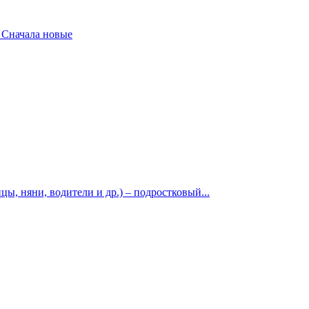
Сначала новые
ы, няни, водители и др.) – подростковый...