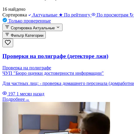
16 найдено
Сортировка
Актуальные
★
По рейтингу
По просмотрам
↻
Только проверенные
Сортировка
Актуальные
Фильтр
Категории
Проверки на полиграфе (детекторе лжи)
Проверка на полиграфе
ЧУП "Бюро оценки достоверности информации"
Для частных лиц: - проверка домашнего персонала (домработниц
197
1 месяц назад
Подробнее
→