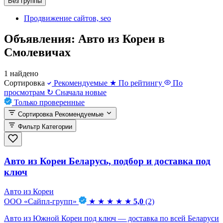
Без группы
Продвижение сайтов, seo
Объявления: Авто из Кореи в
Смолевичах
1 найдено
Сортировка
Рекомендуемые
★
По рейтингу
По
просмотрам
↻
Сначала новые
Только проверенные
Сортировка
Рекомендуемые
Фильтр
Категории
Авто из Кореи Беларусь, подбор и доставка под
ключ
Авто из Кореи
ООО «Сайпл-групп»
★
★
★
★
★
5,0
(2)
Авто из Южной Кореи под ключ — доставка по всей Беларуси