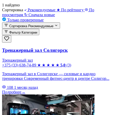
1 найдено
Сортировка
Рекомендуемые
★
По рейтингу
По
просмотрам
↻
Сначала новые
Только проверенные
Сортировка
Рекомендуемые
Фильтр
Категории
Тренажерный зал Солигорск
Тренажерный зал
+375 (33) 638-74-89
★
★
★
★
★
5,0
(3)
Тренажерный зал в Солигорске — силовые и кардио
тренировки Современный фитнес-центр в центре Солигор...
108
1 месяц назад
Подробнее
→