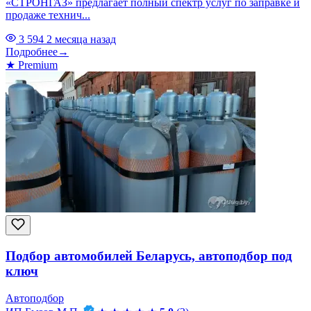
«СТРОНГАЗ» предлагает полный спектр услуг по заправке и
продаже технич...
3 594
2 месяца назад
Подробнее
→
★
Premium
Подбор автомобилей Беларусь, автоподбор под
ключ
Автоподбор