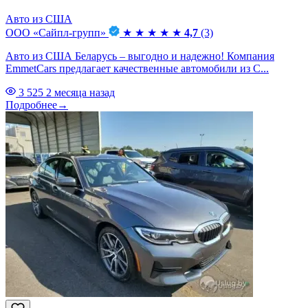
Авто из США
ООО «Сайпл-групп»
★
★
★
★
★
4,7
(3)
Авто из США Беларусь – выгодно и надежно! Компания
EmmetCars предлагает качественные автомобили из С...
3 525
2 месяца назад
Подробнее
→