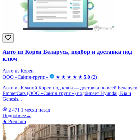
Авто из Кореи Беларусь, подбор и доставка под
ключ
Авто из Кореи
ООО «Сайпл-групп»
★
★
★
★
★
5,0
(2)
Авто из Южной Кореи под ключ — доставка по всей Беларуси
EmmetCars (ООО «Сайпл-групп») подбирает Hyundai, Kia и
Genesis...
2 471
1 месяц назад
Подробнее
→
★
Premium