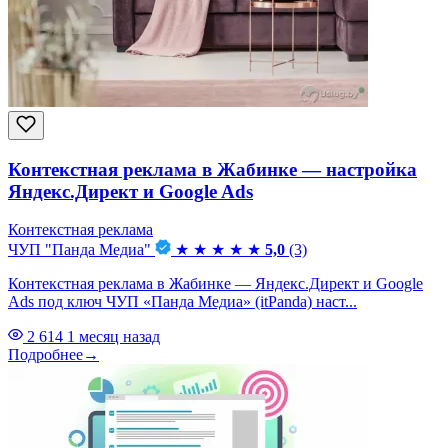
Контекстная реклама в Жабинке — настройка
Яндекс.Директ и Google Ads
Контекстная реклама
ЧУП "Панда Медиа"
★
★
★
★
★
5,0
(3)
Контекстная реклама в Жабинке — Яндекс.Директ и Google
Ads под ключ ЧУП «Панда Медиа» (itPanda) наст...
2 614
1 месяц назад
Подробнее
→