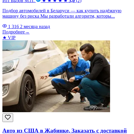
ИП Бызов М.П.
★
★
★
★
★
5,0
(2)
Подбор автомобилей в Беларуси — как купить надёжную
машину без риска Мы разработали алгоритм, которы...
1 316
2 месяца назад
Подробнее
→
★
VIP
Авто из США в Жабинке, Заказать с доставкой