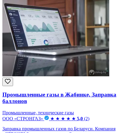
Промышленные газы в Жабинке, Заправка
баллонов
Промышленные, технические газы
ООО «СТРОНГАЗ»
★
★
★
★
★
5,0
(2)
Заправка промышленных газов по Беларуси. Компания