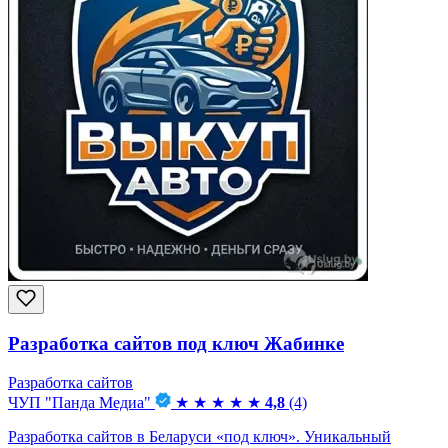
Разработка сайтов под ключ Жабинке
Разработка сайтов
ЧУП "Панда Медиа"
★
★
★
★
★
4,8
(4)
Разработка сайтов в Беларуси «под ключ». Уникальный