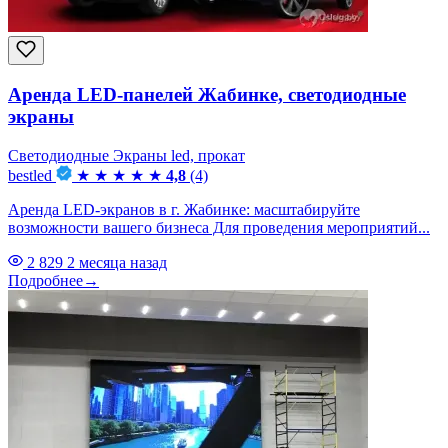
Аренда LED-панелей Жабинке, светодиодные
экраны
Светодиодные Экраны led, прокат
bestled
★
★
★
★
★
4,8
(4)
Аренда LED-экранов в г. Жабинке: масштабируйте
возможности вашего бизнеса Для проведения мероприятий...
2 829
2 месяца назад
Подробнее
→