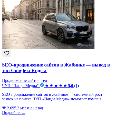
SEO-продвижение сайтов в Жабинке — вывод в
топ Google и Яндекс
Продвижение сайтов, seo
ЧУП "Панда Медиа"
★
★
★
★
★
5,0
(1)
SEO-продвижение сайтов в Жабинке — системный рост
заявок из поиска ЧУП «Панда Медиа» помогает компан...
2 695
2 месяца назад
Подробнее
→