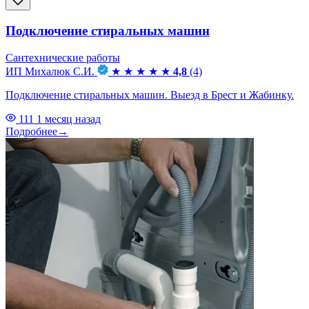
Подключение стиральных машин
Сантехнические работы
ИП Михалюк С.И.
★
★
★
★
★
4,8
(4)
Подключение стиральных машин. Выезд в Брест и Жабинку.
111
1 месяц назад
Подробнее
→