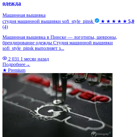
одежда
Машинная вышивка
студия машинной вышивки sofi_style_pinsk
★
★
★
★
★
5,0
(4)
Машинная вышивка в Пинске — логотипы, шевроны,
брендирование одежды Студия машинной вышивки
sofi_style_pinsk выполняет з...
2 031
1 месяц назад
Подробнее
→
★
Premium