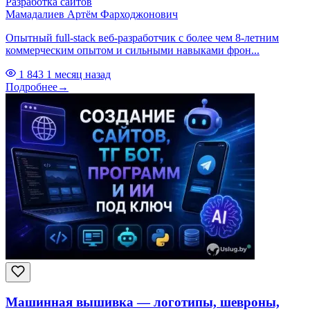
Разработка сайтов
Мамадалиев Артём Фарходжонович
Опытный full-stack веб-разработчик с более чем 8-летним
коммерческим опытом и сильными навыками фрон...
1 843
1 месяц назад
Подробнее
→
Машинная вышивка — логотипы, шевроны,