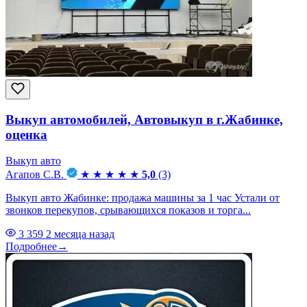
Выкуп автомобилей, Автовыкуп в г.Жабинке,
оценка
Выкуп авто
Агапов С.В.
★
★
★
★
★
5,0
(3)
Выкуп авто Жабинке: продажа машины за 1 час Устали от
звонков перекупов, срывающихся показов и торга...
3 359
2 месяца назад
Подробнее
→