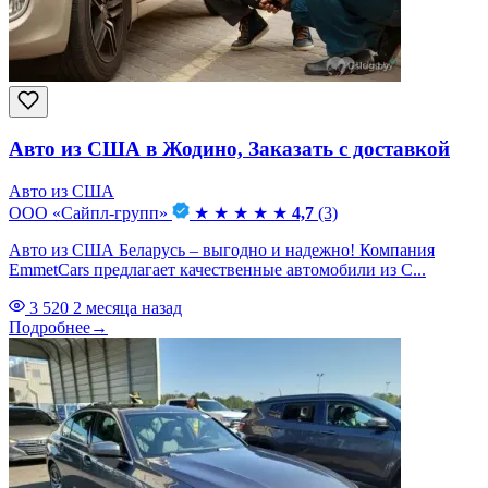
Авто из США в Жодино, Заказать с доставкой
Авто из США
ООО «Сайпл-групп»
★
★
★
★
★
4,7
(3)
Авто из США Беларусь – выгодно и надежно! Компания
EmmetCars предлагает качественные автомобили из С...
3 520
2 месяца назад
Подробнее
→