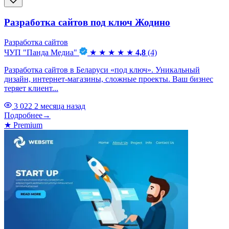
Разработка сайтов под ключ Жодино
Разработка сайтов
ЧУП "Панда Медиа"
★
★
★
★
★
4,8
(4)
Разработка сайтов в Беларуси «под ключ». Уникальный
дизайн, интернет-магазины, сложные проекты. Ваш бизнес
теряет клиент...
3 022
2 месяца назад
Подробнее
→
★
Premium