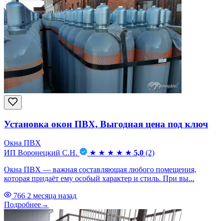
Установка окон ПВХ, Выгодная цена под ключ
Окна ПВХ
ИП Воронецкий С.Н.
★
★
★
★
★
5,0
(2)
Окна ПВХ — важная составляющая любого помещения,
которая придаёт ему особый характер и стиль. При вы...
766
2 месяца назад
Подробнее
→