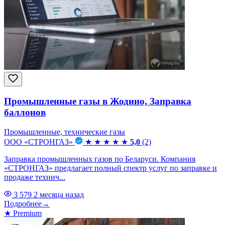
Промышленные газы в Жодино, Заправка
баллонов
Промышленные, технические газы
ООО «СТРОНГАЗ»
★
★
★
★
★
5,0
(2)
Заправка промышленных газов по Беларуси. Компания
«СТРОНГАЗ» предлагает полный спектр услуг по заправке и
продаже технич...
3 579
2 месяца назад
Подробнее
→
★
Premium