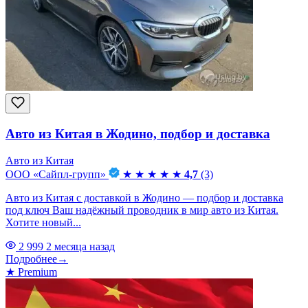
Авто из Китая в Жодино, подбор и доставка
Авто из Китая
ООО «Сайпл-групп»
★
★
★
★
★
4,7
(3)
Авто из Китая с доставкой в Жодино — подбор и доставка
под ключ Ваш надёжный проводник в мир авто из Китая.
Хотите новый...
2 999
2 месяца назад
Подробнее
→
★
Premium