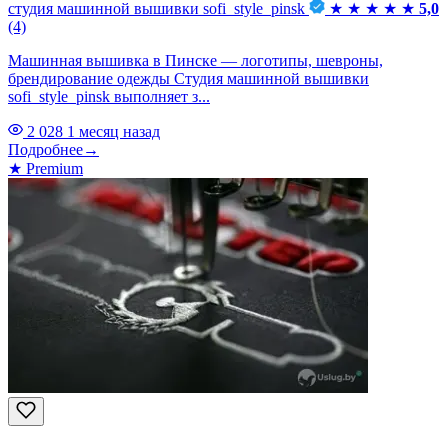
студия машинной вышивки sofi_style_pinsk
★
★
★
★
★
5,0
(4)
Машинная вышивка в Пинске — логотипы, шевроны,
брендирование одежды Студия машинной вышивки
sofi_style_pinsk выполняет з...
2 028
1 месяц назад
Подробнее
→
★
Premium