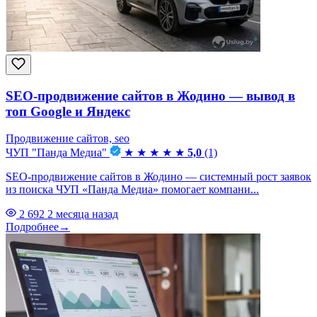
SEO-продвижение сайтов в Жодино — вывод в
топ Google и Яндекс
Продвижение сайтов, seo
ЧУП "Панда Медиа"
★
★
★
★
★
5,0
(1)
SEO-продвижение сайтов в Жодино — системный рост заявок
из поиска ЧУП «Панда Медиа» помогает компани...
2 692
2 месяца назад
Подробнее
→