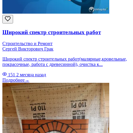
Широкий спектр строительных работ
Строительство и Ремонт
Сергей Викторович Грак
Широкий спектр строительных работ(малярные,кровельные,
покрасочные, работа с древесинной), очистка к...
151
2 месяца назад
Подробнее
→