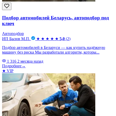
Подбор автомобилей Беларусь, автоподбор под
ключ
Автоподбор
ИП Бызов М.П.
★
★
★
★
★
5,0
(2)
Подбор автомобилей в Беларуси — как купить надёжную
машину без риска Мы разработали алгоритм, которы...
1 316
2 месяца назад
Подробнее
→
★
VIP