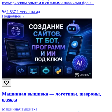
коммерческим опытом и сильными навыками фрон...
1 837
1 месяц назад
Подробнее
→
Машинная вышивка — логотипы, шевроны,
одежда
Машинная вышивка