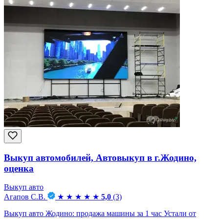
Выкуп автомобилей, Автовыкуп в г.Жодино,
оценка
Выкуп авто
Агапов С.В.
★
★
★
★
★
5,0
(3)
Выкуп авто Жодино: продажа машины за 1 час Устали от